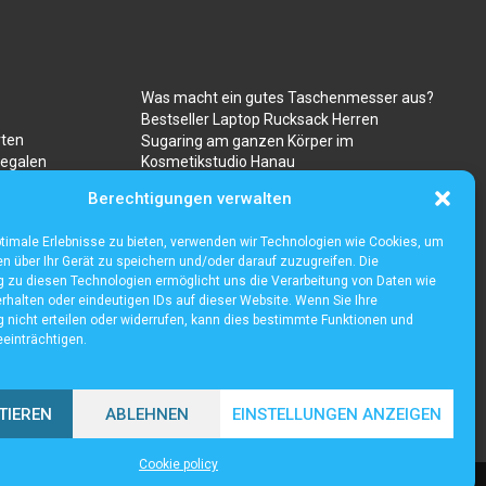
Was macht ein gutes Taschenmesser aus?
Bestseller Laptop Rucksack Herren
rten
Sugaring am ganzen Körper im
regalen
Kosmetikstudio Hanau
Gibt es besondere risiken beim kauf von
Berechtigungen verwalten
ravencoin?
timale Erlebnisse zu bieten, verwenden wir Technologien wie Cookies, um
n über Ihr Gerät zu speichern und/oder darauf zuzugreifen. Die
zu diesen Technologien ermöglicht uns die Verarbeitung von Daten wie
rhalten oder eindeutigen IDs auf dieser Website. Wenn Sie Ihre
nicht erteilen oder widerrufen, kann dies bestimmte Funktionen und
einträchtigen.
TIEREN
ABLEHNEN
EINSTELLUNGEN ANZEIGEN
Cookie policy
Cookie policy (EU)
Our authors
Partners
Website index
Contact