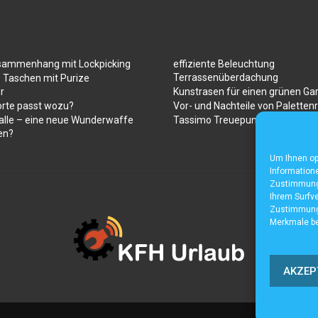
sammenhang mit Lockpicking
effiziente Beleuchtung
Terrassenüberdachung
 Taschen mit Purize
r
Kunstrasen für einen grünen Ga
orte passt wozu?
Vor- und Nachteile von Paletten
alle – eine neue Wunderwaffe
Tassimo Treuepunkte
en?
Um Ihnen op
Informatione
Zustimmung 
Ihrem Surfve
Zustimmung 
Merkmale be
AKZEP
Home