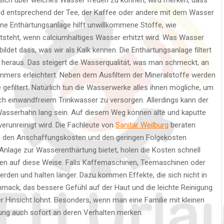
d entsprechend der Tee, der Kaffee oder andere mit dem Wasser
ine Enthärtungsanlage hilft unwillkommene Stoffe, wie
tsteht, wenn calciumhaltiges Wasser erhitzt wird. Was Wasser
ildet dass, was wir als Kalk kennen. Die Enthärtungsanlage filtert
eraus. Das steigert die Wasserqualität, was man schmeckt, an
mers erleichtert. Neben dem Ausfiltern der Mineralstoffe werden
gefiltert. Natürlich tun die Wasserwerke alles ihnen mögliche, um
ch einwandfreiem Trinkwasser zu versorgen. Allerdings kann der
sserhahn lang sein. Auf diesem Weg können alte und kaputte
erunreinigt wird. Die Fachleute von
Sanitär Weilburg
beraten
n den Anschaffungskosten und den geringen Folgekosten
 Anlage zur Wasserenthärtung bietet, holen die Kosten schnell
aren auf diese Weise. Falls Kaffemaschinen, Teemaschinen oder
rden und halten länger. Dazu kommen Effekte, die sich nicht in
mack, das bessere Gefühl auf der Haut und die leichte Reinigung
der Hinsicht lohnt. Besonders, wenn man eine Familie mit kleinen
rung auch sofort an deren Verhalten merken.