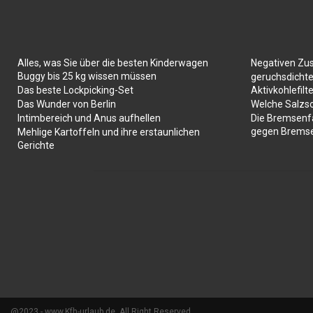
Alles, was Sie über die besten Kinderwagen
Negativen Zu
Buggy bis 25 kg wissen müssen
geruchsdichte
Das beste Lockpicking-Set
Aktivkohlefilte
Das Wunder von Berlin
Welche Salzs
Intimbereich und Anus aufhellen
Die Bremsenf
gegen Brems
Mehlige Kartoffeln und ihre erstaunlichen
Gerichte
@2023 - www.Kfh-urlaub.de. All Right Reserved.