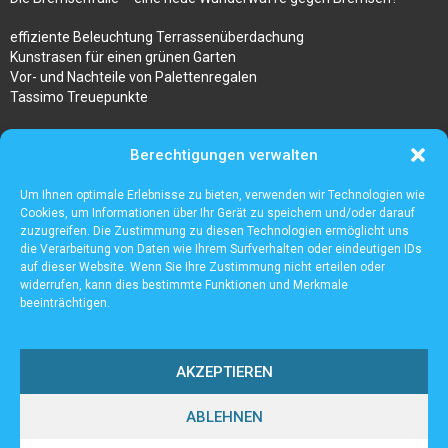
effiziente Beleuchtung Terrassenüberdachung
Kunstrasen für einen grünen Garten
Vor- und Nachteile von Palettenregalen
Tassimo Treuepunkte
Was macht ein gutes Taschenmesser aus?
Berechtigungen verwalten
Bestseller Laptop Rucksack Herren
Sugaring am ganzen Körper im Kosmetikstudio Hanau
Um Ihnen optimale Erlebnisse zu bieten, verwenden wir Technologien wie
Gibt es besondere risiken beim kauf von ravencoin?
Cookies, um Informationen über Ihr Gerät zu speichern und/oder darauf
zuzugreifen. Die Zustimmung zu diesen Technologien ermöglicht uns
die Verarbeitung von Daten wie Ihrem Surfverhalten oder eindeutigen IDs
auf dieser Website. Wenn Sie Ihre Zustimmung nicht erteilen oder
widerrufen, kann dies bestimmte Funktionen und Merkmale
beeinträchtigen.
AKZEPTIEREN
ABLEHNEN