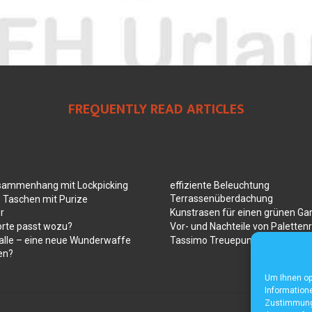
FREQUENTLY READ ARTICLES
sammenhang mit Lockpicking
effiziente Beleuchtung
Terrassenüberdachung
 Taschen mit Purize
r
Kunstrasen für einen grünen Ga
orte passt wozu?
Vor- und Nachteile von Paletten
alle – eine neue Wunderwaffe
Tassimo Treuepunkte
en?
Um Ihnen op
Informatione
Zustimmung 