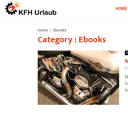
HOME
Home
Ebooks
Category : Ebooks
E
M
P
M
G
l