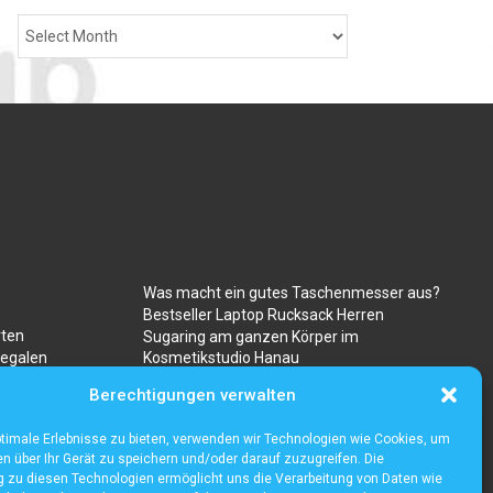
Was macht ein gutes Taschenmesser aus?
Bestseller Laptop Rucksack Herren
rten
Sugaring am ganzen Körper im
regalen
Kosmetikstudio Hanau
Gibt es besondere risiken beim kauf von
Berechtigungen verwalten
ravencoin?
timale Erlebnisse zu bieten, verwenden wir Technologien wie Cookies, um
n über Ihr Gerät zu speichern und/oder darauf zuzugreifen. Die
zu diesen Technologien ermöglicht uns die Verarbeitung von Daten wie