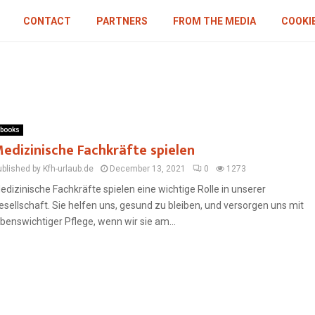
CONTACT
PARTNERS
FROM THE MEDIA
COOKIE
books
edizinische Fachkräfte spielen
ublished by Kfh-urlaub.de
December 13, 2021
0
1273
edizinische Fachkräfte spielen eine wichtige Rolle in unserer
esellschaft. Sie helfen uns, gesund zu bleiben, und versorgen uns mit
ebenswichtiger Pflege, wenn wir sie am...