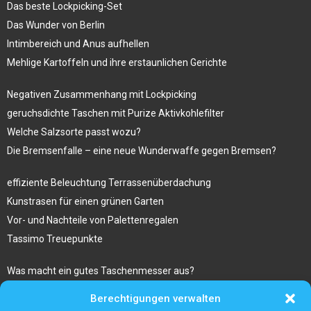
Das beste Lockpicking-Set
Das Wunder von Berlin
Intimbereich und Anus aufhellen
Mehlige Kartoffeln und ihre erstaunlichen Gerichte
Negativen Zusammenhang mit Lockpicking
geruchsdichte Taschen mit Purize Aktivkohlefilter
Welche Salzsorte passt wozu?
Die Bremsenfalle – eine neue Wunderwaffe gegen Bremsen?
effiziente Beleuchtung Terrassenüberdachung
Kunstrasen für einen grünen Garten
Vor- und Nachteile von Palettenregalen
Tassimo Treuepunkte
Was macht ein gutes Taschenmesser aus?
Bestseller Laptop Rucksack Herren
Berechtigungen verwalten
Sugaring am ganzen Körper im Kosmetikstudio Hanau