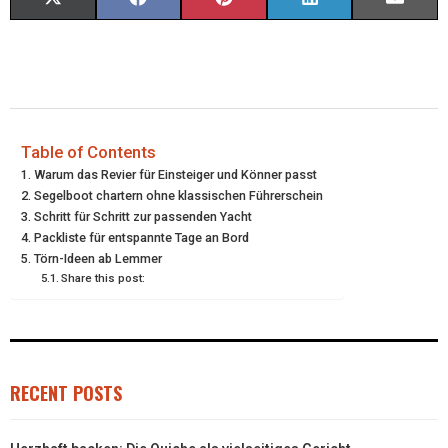
X
F
P
L
E
(
A
I
I
M
T
C
N
N
A
W
E
T
K
I
I
B
E
E
L
Table of Contents
Warum das Revier für Einsteiger und Könner passt
T
O
R
D
Segelboot chartern ohne klassischen Führerschein
Schritt für Schritt zur passenden Yacht
T
O
E
I
Packliste für entspannte Tage an Bord
E
K
S
N
Törn-Ideen ab Lemmer
Share this post:
R
T
)
RECENT POSTS