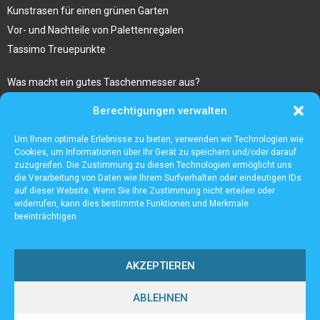
Kunstrasen für einen grünen Garten
Vor- und Nachteile von Palettenregalen
Tassimo Treuepunkte
Was macht ein gutes Taschenmesser aus?
Bestseller Laptop Rucksack Herren
Berechtigungen verwalten
Sugaring am ganzen Körper im Kosmetikstudio Hanau
Gibt es besondere risiken beim kauf von ravencoin?
Um Ihnen optimale Erlebnisse zu bieten, verwenden wir Technologien wie
Cookies, um Informationen über Ihr Gerät zu speichern und/oder darauf
zuzugreifen. Die Zustimmung zu diesen Technologien ermöglicht uns
die Verarbeitung von Daten wie Ihrem Surfverhalten oder eindeutigen IDs
auf dieser Website. Wenn Sie Ihre Zustimmung nicht erteilen oder
widerrufen, kann dies bestimmte Funktionen und Merkmale
beeinträchtigen.
AKZEPTIEREN
ABLEHNEN