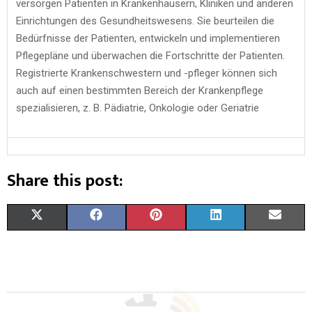
versorgen Patienten in Krankenhäusern, Kliniken und anderen
Einrichtungen des Gesundheitswesens. Sie beurteilen die
Bedürfnisse der Patienten, entwickeln und implementieren
Pflegepläne und überwachen die Fortschritte der Patienten.
Registrierte Krankenschwestern und -pfleger können sich
auch auf einen bestimmten Bereich der Krankenpflege
spezialisieren, z. B. Pädiatrie, Onkologie oder Geriatrie
Share this post:
X
F
P
L
E
(
A
I
I
M
T
C
N
N
A
W
E
T
K
I