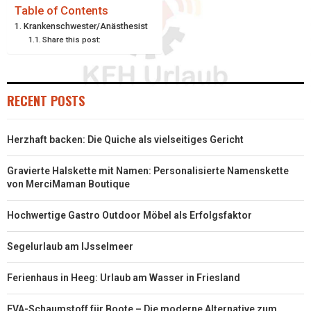
I
B
E
E
L
Table of Contents
Krankenschwester/Anästhesist
T
O
R
D
Share this post:
T
O
E
I
E
K
S
N
RECENT POSTS
R
T
)
Herzhaft backen: Die Quiche als vielseitiges Gericht
Gravierte Halskette mit Namen: Personalisierte Namenskette
von MerciMaman Boutique
Hochwertige Gastro Outdoor Möbel als Erfolgsfaktor
Segelurlaub am IJsselmeer
Ferienhaus in Heeg: Urlaub am Wasser in Friesland
EVA-Schaumstoff für Boote – Die moderne Alternative zum