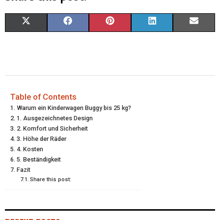
X
F
P
L
E
(
A
I
I
M
T
C
N
N
A
W
E
T
K
I
I
B
E
E
L
Table of Contents
Warum ein Kinderwagen Buggy bis 25 kg?
T
O
R
D
1. Ausgezeichnetes Design
2. Komfort und Sicherheit
T
O
E
I
3. Höhe der Räder
E
K
S
N
4. Kosten
5. Beständigkeit
R
T
Fazit
Share this post:
)