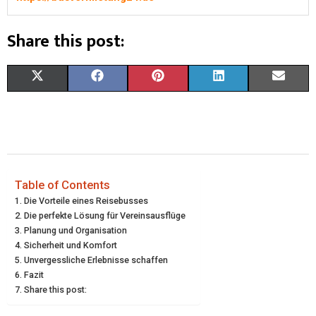
Share this post:
X
F
P
L
E
(
A
I
I
M
T
C
N
N
A
W
E
T
K
I
I
B
E
E
L
Table of Contents
Die Vorteile eines Reisebusses
T
O
R
D
Die perfekte Lösung für Vereinsausflüge
Planung und Organisation
T
O
E
I
Sicherheit und Komfort
E
K
S
N
Unvergessliche Erlebnisse schaffen
Fazit
R
T
Share this post:
)