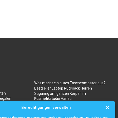
Was macht ein gutes Taschenmesser aus?
Bestseller Laptop Rucksack Herren
rten
Sugaring am ganzen Körper im
regalen
Kosmetikstudio Hanau
Gibt es besondere risiken beim kauf von
Berechtigungen verwalten
ravencoin?