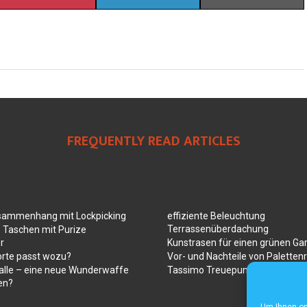
FREQUENTLY READ ARTICLES
sammenhang mit Lockpicking
effiziente Beleuchtung
Terrassenüberdachung
 Taschen mit Purize
r
Kunstrasen für einen grünen Ga
orte passt wozu?
Vor- und Nachteile von Paletten
alle – eine neue Wunderwaffe
Tassimo Treuepunkte
en?