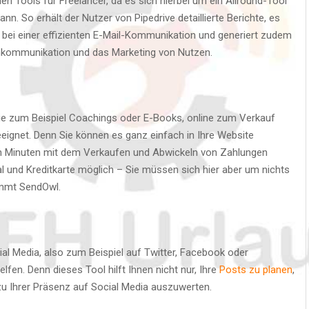
len Tools für Freelancer, da es sich hierbei um ein Allround-Tool
n. So erhält der Nutzer von Pipedrive detaillierte Berichte, es
t bei einer effizienten E-Mail-Kommunikation und generiert zudem
enkommunikation und das Marketing von Nutzen.
ie zum Beispiel Coachings oder E-Books, online zum Verkauf
eeignet. Denn Sie können es ganz einfach in Ihre Website
en Minuten mit dem Verkaufen und Abwickeln von Zahlungen
l und Kreditkarte möglich – Sie müssen sich hier aber um nichts
immt SendOwl.
al Media, also zum Beispiel auf Twitter, Facebook oder
lfen. Denn dieses Tool hilft Ihnen nicht nur, Ihre
Posts zu planen
,
zu Ihrer Präsenz auf Social Media auszuwerten.