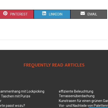
PINTEREST
LINKEDIN
EMAIL
FREQUENTLY READ ARTICLES
sammenhang mit Lockpicking
effiziente Beleuchtung
Terrassenüberdachung
 Taschen mit Purize
r
Kunstrasen für einen grünen Ga
orte passt wozu?
Vor- und Nachteile von Paletten