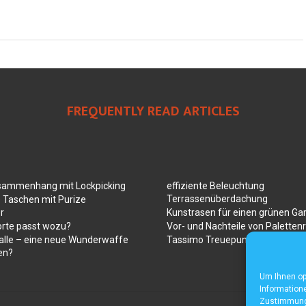
FREQUENTLY READ ARTICLES
sammenhang mit Lockpicking
effiziente Beleuchtung
Terrassenüberdachung
 Taschen mit Purize
r
Kunstrasen für einen grünen Ga
orte passt wozu?
Vor- und Nachteile von Paletten
alle – eine neue Wunderwaffe
Tassimo Treuepunkte
en?
Um Ihnen op
Informatione
Zustimmung 