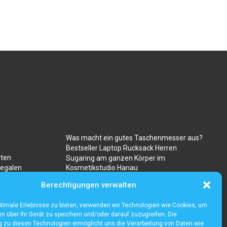
Was macht ein gutes Taschenmesser aus?
Bestseller Laptop Rucksack Herren
rten
Sugaring am ganzen Körper im
regalen
Kosmetikstudio Hanau
Gibt es besondere risiken beim kauf von
Berechtigungen verwalten
ravencoin?
timale Erlebnisse zu bieten, verwenden wir Technologien wie Cookies, um
n über Ihr Gerät zu speichern und/oder darauf zuzugreifen. Die
zu diesen Technologien ermöglicht uns die Verarbeitung von Daten wie