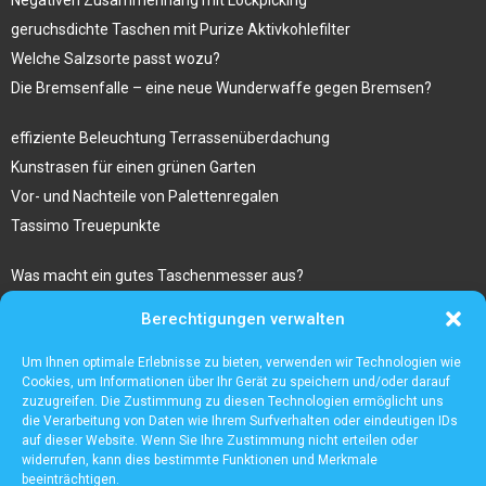
geruchsdichte Taschen mit Purize Aktivkohlefilter
Welche Salzsorte passt wozu?
Die Bremsenfalle – eine neue Wunderwaffe gegen Bremsen?
effiziente Beleuchtung Terrassenüberdachung
Kunstrasen für einen grünen Garten
Vor- und Nachteile von Palettenregalen
Tassimo Treuepunkte
Was macht ein gutes Taschenmesser aus?
Bestseller Laptop Rucksack Herren
Berechtigungen verwalten
Sugaring am ganzen Körper im Kosmetikstudio Hanau
Gibt es besondere risiken beim kauf von ravencoin?
Um Ihnen optimale Erlebnisse zu bieten, verwenden wir Technologien wie
Cookies, um Informationen über Ihr Gerät zu speichern und/oder darauf
zuzugreifen. Die Zustimmung zu diesen Technologien ermöglicht uns
die Verarbeitung von Daten wie Ihrem Surfverhalten oder eindeutigen IDs
auf dieser Website. Wenn Sie Ihre Zustimmung nicht erteilen oder
widerrufen, kann dies bestimmte Funktionen und Merkmale
beeinträchtigen.