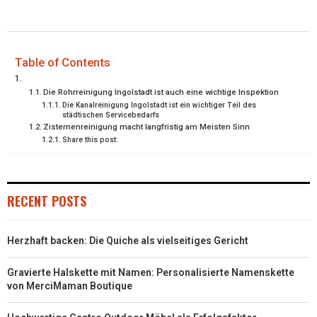
I
B
E
E
L
T
O
R
D
T
O
E
I
Table of Contents
E
K
S
N
Die Rohrreinigung Ingolstadt ist auch eine wichtige Inspektion
Die Kanalreinigung Ingolstadt ist ein wichtiger Teil des
R
T
städtischen Servicebedarfs
Zisternenreinigung macht langfristig am Meisten Sinn
)
Share this post:
RECENT POSTS
Herzhaft backen: Die Quiche als vielseitiges Gericht
Gravierte Halskette mit Namen: Personalisierte Namenskette
von MerciMaman Boutique