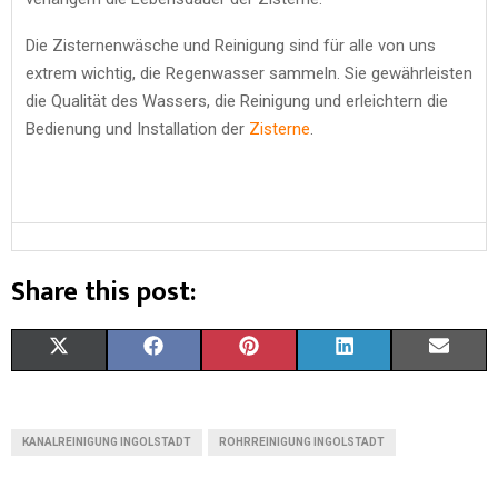
Die Zisternenwäsche und Reinigung sind für alle von uns
extrem wichtig, die Regenwasser sammeln. Sie gewährleisten
die Qualität des Wassers, die Reinigung und erleichtern die
Bedienung und Installation der
Zisterne
.
Share this post:
X
F
P
L
E
(
A
I
I
M
T
C
N
N
A
KANALREINIGUNG INGOLSTADT
ROHRREINIGUNG INGOLSTADT
W
E
T
K
I