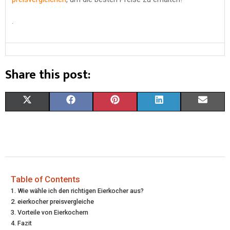
.
Share this post:
X
F
P
L
E
(
A
I
I
M
T
C
N
N
A
W
E
T
K
I
I
B
E
E
L
Table of Contents
Wie wähle ich den richtigen Eierkocher aus?
T
O
R
D
eierkocher preisvergleiche
Vorteile von Eierkochern
T
O
E
I
Fazit