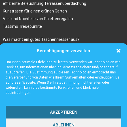
effiziente Beleuchtung Terrassenüberdachung
Kunstrasen für einen grünen Garten
Vor- und Nachteile von Palettenregalen
Tassimo Treuepunkte
Was macht ein gutes Taschenmesser aus?
Bestseller Laptop Rucksack Herren
Berechtigungen verwalten
Sugaring am ganzen Körper im Kosmetikstudio Hanau
Gibt es besondere risiken beim kauf von ravencoin?
Um Ihnen optimale Erlebnisse zu bieten, verwenden wir Technologien wie
Cookies, um Informationen über Ihr Gerät zu speichern und/oder darauf
zuzugreifen. Die Zustimmung zu diesen Technologien ermöglicht uns
die Verarbeitung von Daten wie Ihrem Surfverhalten oder eindeutigen IDs
auf dieser Website. Wenn Sie Ihre Zustimmung nicht erteilen oder
widerrufen, kann dies bestimmte Funktionen und Merkmale
beeinträchtigen.
AKZEPTIEREN
ABLEHNEN