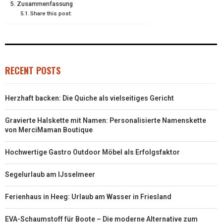
E
K
S
N
Zusammenfassung
Share this post:
R
T
)
RECENT POSTS
Herzhaft backen: Die Quiche als vielseitiges Gericht
Gravierte Halskette mit Namen: Personalisierte Namenskette
von MerciMaman Boutique
Hochwertige Gastro Outdoor Möbel als Erfolgsfaktor
Segelurlaub am IJsselmeer
Ferienhaus in Heeg: Urlaub am Wasser in Friesland
EVA-Schaumstoff für Boote – Die moderne Alternative zum