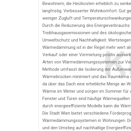
Bewohnern, die Heizkosten erheblich zu senke
langfristig. Verbesserter Wohnkomfort: Gut
weniger Zugluft und Temperaturschwankungen
Durch die Reduzierung des Energieverbrauch
Treibhausgasemissionen und des ökologischen F
Umweltschutz und Nachhaltigkeit. Wertsteigeru
Wärmedämmung ist in der Regel mehr wert als e
Verkauf oder einer Vermietung positiv auswi
Arten von Wärmedämmungssystemen zur Ver
Methode umfasst die Isolierung der Außenwänd
Wärmebrücken minimiert und das Raumklima st
da über das Dach eine erhebliche Menge an W
Wärme im Winter und sorgen im Sommer für 
Fenster und Türen sind häufige Wärmequellen
durch energieeffiziente Modelle kann die Wär
Die Stadt Wien bietet verschiedene Förderprog
Wärmedämmungssystemen in Wohnungen. Diese 
und den Umstieg auf nachhaltige Energieeffizi