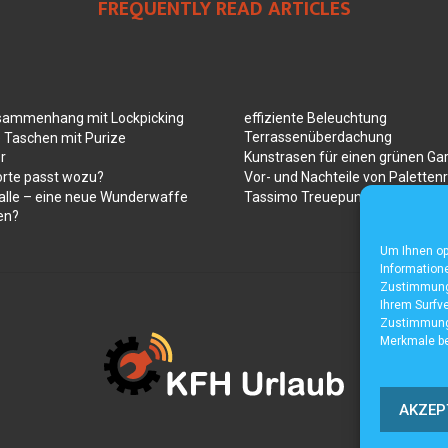
FREQUENTLY READ ARTICLES
sammenhang mit Lockpicking
effiziente Beleuchtung
Terrassenüberdachung
 Taschen mit Purize
r
Kunstrasen für einen grünen Ga
orte passt wozu?
Vor- und Nachteile von Paletten
alle – eine neue Wunderwaffe
Tassimo Treuepunkte
en?
Um Ihnen op
Informatione
Zustimmung 
Ihrem Surfve
Zustimmung 
Merkmale be
AKZEP