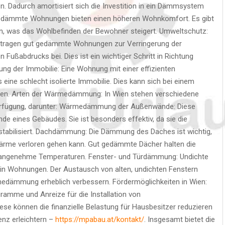
n. Dadurch amortisiert sich die Investition in ein Dämmsystem
 gedämmte Wohnungen bieten einen höheren Wohnkomfort. Es gibt
, was das Wohlbefinden der Bewohner steigert. Umweltschutz:
s tragen gut gedämmte Wohnungen zur Verringerung der
ußabdrucks bei. Dies ist ein wichtiger Schritt in Richtung
ng der Immobilie: Eine Wohnung mit einer effizienten
ine schlecht isolierte Immobilie. Dies kann sich bei einem
rken. Arten der Wärmedämmung: In Wien stehen verschiedene
fügung, darunter: Wärmedämmung der Außenwände: Diese
e eines Gebäudes. Sie ist besonders effektiv, da sie die
abilisiert. Dachdämmung: Die Dämmung des Daches ist wichtig,
ärme verloren gehen kann. Gut gedämmte Dächer halten die
angenehme Temperaturen. Fenster- und Türdämmung: Undichte
 in Wohnungen. Der Austausch von alten, undichten Fenstern
medämmung erheblich verbessern. Fördermöglichkeiten in Wien:
ramme und Anreize für die Installation von
können die finanzielle Belastung für Hausbesitzer reduzieren
enz erleichtern –
https://mpabau.at/kontakt/
. Insgesamt bietet die