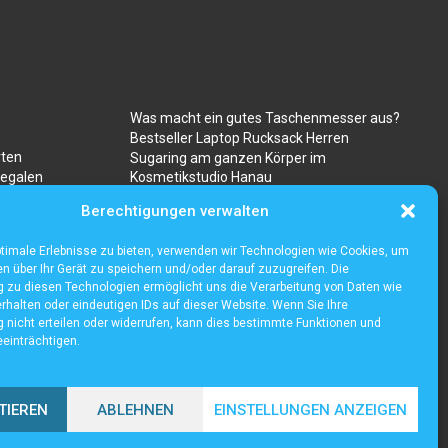
Was macht ein gutes Taschenmesser aus?
Bestseller Laptop Rucksack Herren
rten
Sugaring am ganzen Körper im
regalen
Kosmetikstudio Hanau
Gibt es besondere risiken beim kauf von
Berechtigungen verwalten
ravencoin?
timale Erlebnisse zu bieten, verwenden wir Technologien wie Cookies, um
n über Ihr Gerät zu speichern und/oder darauf zuzugreifen. Die
zu diesen Technologien ermöglicht uns die Verarbeitung von Daten wie
rhalten oder eindeutigen IDs auf dieser Website. Wenn Sie Ihre
nicht erteilen oder widerrufen, kann dies bestimmte Funktionen und
einträchtigen.
TIEREN
ABLEHNEN
EINSTELLUNGEN ANZEIGEN